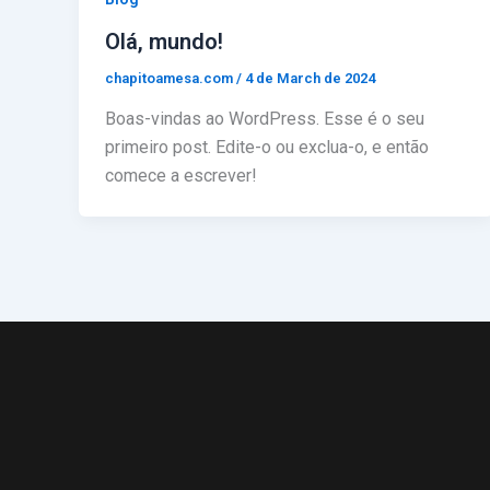
Olá, mundo!
chapitoamesa.com
/
4 de March de 2024
Boas-vindas ao WordPress. Esse é o seu
primeiro post. Edite-o ou exclua-o, e então
comece a escrever!