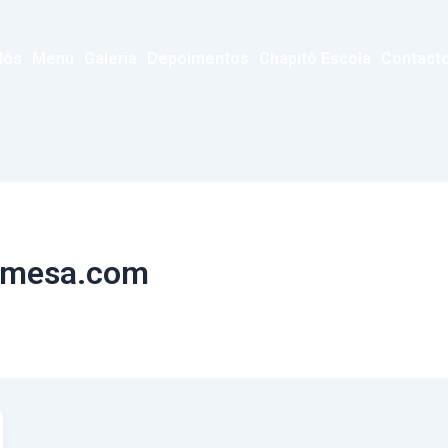
Nós
Menu
Galeria
Depoimentos
Chapitô Escola
Contact
oamesa.com